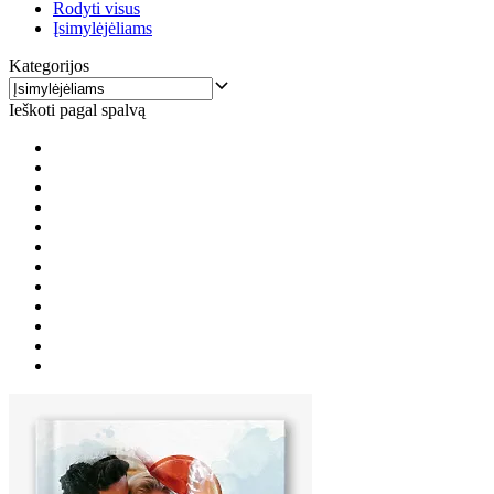
Rodyti visus
Įsimylėjėliams
Kategorijos
Ieškoti pagal spalvą