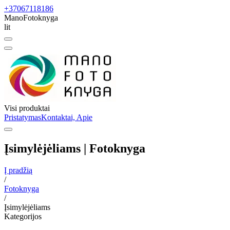
+37067118186
ManoFotoknyga
lit
Visi produktai
Pristatymas
Kontaktai, Apie
Įsimylėjėliams | Fotoknyga
Į pradžią
/
Fotoknyga
/
Įsimylėjėliams
Kategorijos