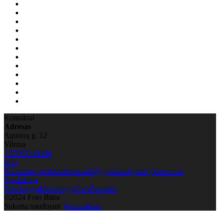
Kontaktai
Adresas
Aguonų g. 12
Vilnius
+37067118186
Info
Kontaktai, apie
Atsiliepimai
Sąlygos
Atsakymai į klausimus
Produkcija
FotoKnyga
Mini knyga
FotoŽurnalas
©2024 Foto Bitės
Sukurta naudojant
VentumPrint