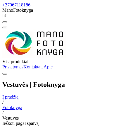
+37067118186
ManoFotoknyga
lit
Visi produktai
Pristatymas
Kontaktai, Apie
Vestuvės | Fotoknyga
Į pradžią
/
Fotoknyga
/
Vestuvės
Ieškoti pagal spalvą