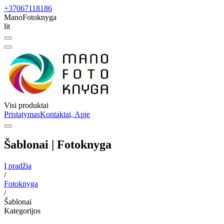
+37067118186
ManoFotoknyga
lit
Visi produktai
Pristatymas
Kontaktai, Apie
Šablonai | Fotoknyga
Į pradžią
/
Fotoknyga
/
Šablonai
Kategorijos