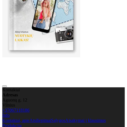
Kontaktai
Adresas
Aguonų g. 12
Vilnius
+37067118186
Info
Kontaktai, apie
Atsiliepimai
Sąlygos
Atsakymai į klausimus
Produkcija