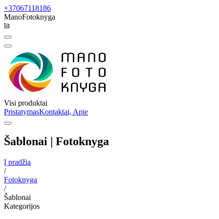
+37067118186
ManoFotoknyga
lit
Visi produktai
Pristatymas
Kontaktai, Apie
Šablonai | Fotoknyga
Į pradžią
/
Fotoknyga
/
Šablonai
Kategorijos