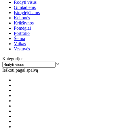
Rodyti visus
Gimtadienis
Įsimylėjėliams
Kelionės
Krikštynos
Pomėgiai
Portfolio
Šeima
Vaikas
Vestuvės
Kategorijos
Ieškoti pagal spalvą