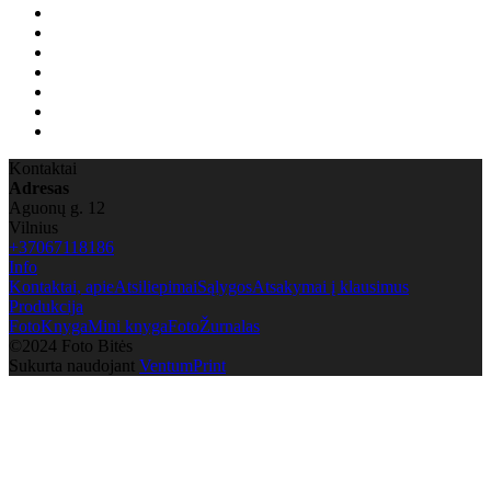
Kontaktai
Adresas
Aguonų g. 12
Vilnius
+37067118186
Info
Kontaktai, apie
Atsiliepimai
Sąlygos
Atsakymai į klausimus
Produkcija
FotoKnyga
Mini knyga
FotoŽurnalas
©2024 Foto Bitės
Sukurta naudojant
VentumPrint