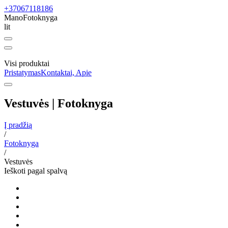
+37067118186
ManoFotoknyga
lit
Visi produktai
Pristatymas
Kontaktai, Apie
Vestuvės | Fotoknyga
Į pradžią
/
Fotoknyga
/
Vestuvės
Ieškoti pagal spalvą