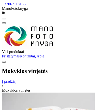
+37067118186
ManoFotoknyga
lit
Visi produktai
Pristatymas
Kontaktai, Apie
Mokyklos vinjetės
Į pradžią
/
Mokyklos vinjetės