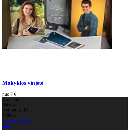
Mokyklos vinjetė
nuo
7 €
Kontaktai
Adresas
Aguonų g. 12
Vilnius
+37067118186
Info