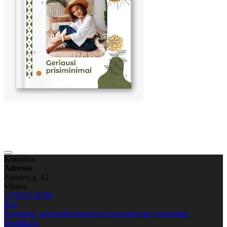
Kontaktai
Adresas
Aguonų g. 12
Vilnius
+37067118186
Info
Kontaktai, apie
Atsiliepimai
Sąlygos
Atsakymai į klausimus
Produkcija