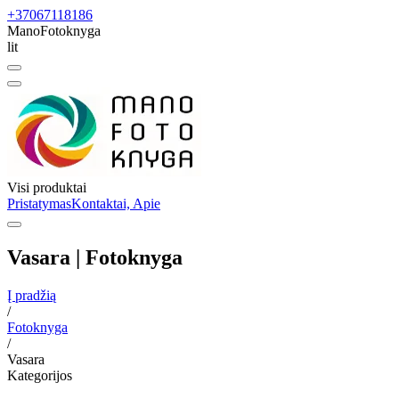
+37067118186
ManoFotoknyga
lit
Visi produktai
Pristatymas
Kontaktai, Apie
Vasara | Fotoknyga
Į pradžią
/
Fotoknyga
/
Vasara
Kategorijos