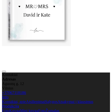
Kontaktai
Adresas
Aguonų g. 12
Vilnius
+37067118186
Info
Kontaktai, apie
Atsiliepimai
Sąlygos
Atsakymai į klausimus
Produkcija
FotoKnyga
Mini knyga
FotoŽurnalas