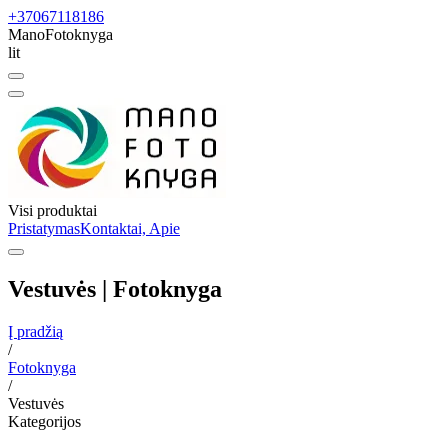
+37067118186
ManoFotoknyga
lit
Visi produktai
Pristatymas
Kontaktai, Apie
Vestuvės | Fotoknyga
Į pradžią
/
Fotoknyga
/
Vestuvės
Kategorijos